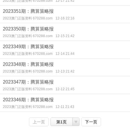
2023澳门正版资料 670288.com
12-17 21:42
2023351期：腾算策略报
2023澳门正版资料 670288.com
12-16 22:16
2023350期：腾算策略报
2023澳门正版资料 670288.com
12-15 21:42
2023349期：腾算策略报
2023澳门正版资料 670288.com
12-14 21:44
2023348期：腾算策略报
2023澳门正版资料 670288.com
12-13 21:42
2023347期：腾算策略报
2023澳门正版资料 670288.com
12-12 21:45
2023346期：腾算策略报
2023澳门正版资料 670288.com
12-11 21:43
上一页
第1页
下一页