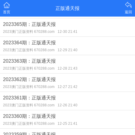
正版通天报
首页
返回
2023365期：正版通天报
2023澳门正版资料 670288.com
12-30 21:41
2023364期：正版通天报
2023澳门正版资料 670288.com
12-29 21:40
2023363期：正版通天报
2023澳门正版资料 670288.com
12-28 21:43
2023362期：正版通天报
2023澳门正版资料 670288.com
12-27 21:42
2023361期：正版通天报
2023澳门正版资料 670288.com
12-26 21:40
2023360期：正版通天报
2023澳门正版资料 670288.com
12-25 21:41
2023359期：正版通天报